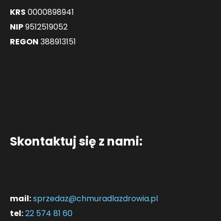
KRS
0000898941
NIP
9512519052
REGON
388913151
Skontaktuj się z nami:
mail:
sprzedaz@chmuradlazdrowia.pl
tel:
22 574 81 60