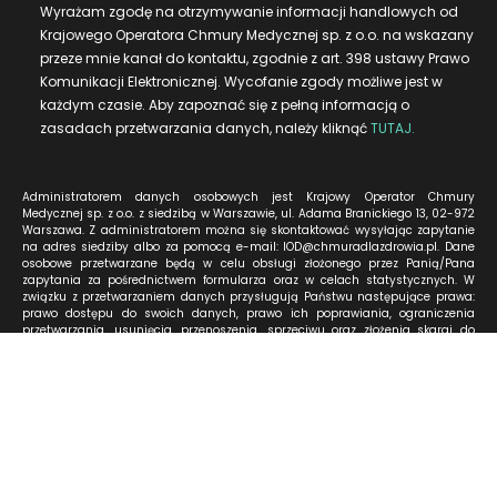
Wyrażam zgodę na otrzymywanie informacji handlowych od
Krajowego Operatora Chmury Medycznej sp. z o.o. na wskazany
przeze mnie kanał do kontaktu, zgodnie z art. 398 ustawy Prawo
Komunikacji Elektronicznej. Wycofanie zgody możliwe jest w
każdym czasie. Aby zapoznać się z pełną informacją o
zasadach przetwarzania danych, należy kliknąć
TUTAJ.
Administratorem danych osobowych jest Krajowy Operator Chmury
Medycznej sp. z o.o. z siedzibą w Warszawie, ul. Adama Branickiego 13, 02-972
Warszawa. Z administratorem można się skontaktować wysyłając zapytanie
na adres siedziby albo za pomocą e-mail: IOD@chmuradlazdrowia.pl. Dane
osobowe przetwarzane będą w celu obsługi złożonego przez Panią/Pana
zapytania za pośrednictwem formularza oraz w celach statystycznych. W
związku z przetwarzaniem danych przysługują Państwu następujące prawa:
prawo dostępu do swoich danych, prawo ich poprawiania, ograniczenia
przetwarzania, usunięcia, przenoszenia, sprzeciwu oraz złożenia skargi do
organu nadzorczego. Aby zapoznać się z pełną informacją o zasadach
przetwarzania danych, należy kliknąć
TUTAJ.